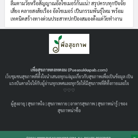
ลืมตามวัยหรือสัญญาณอัลไซเมอร์กันแน่? สรุปครบทุกปัจจัย
เสี่ยง คลายสงสัยเรื่อง อัลไซเมอร์ เป็นกรรมพันธุ์ไหม พร้อม
เทคนิคสร้างทางด่วนประสาทปกป้องสมองตั้งแต่วัยทำงาน
เพื่อสุขภาพดอทคอม (Pueasukkapab.com)
เว็บชุมชนสุขภาพที่ตั้งใจนำเสนอทุกแง่มุมเกี่ยวกับสุขภาพเพื่อเป็นข้อมูล เป็น
แรงบันดาลใจให้กับผู้อ่านทุกเพศและทุกวัยให้มีสุขภาพที่ดีทั้งกายและใจ
♡♡♡
ผู้สูงอายุ
|
สุขภาพใจ
|
สุขภาพกาย
|
อาหารสุขภาพ
|
สุขภาพน่ารู้
|
ของ
ฟิลเลอร์เพิ่มขนาด HA Filler คืออะไร ?
สุขภาพน่าซื้อ
ปลอดภัยหรือไม่ ? เหมาะกับใครบ้าง ?
09/06/2026
สุขภาพน่ารู้
เจาะลึกขั้นตอนการดูแลตัวเองก่อน-หลังฉีด ฟิลเลอร์เพิ่ม