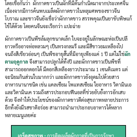
โดยเชื่อกันว่า ผักกาดขาวเป็นผักที่มีต้นกำเนิดมาจากประเทศจีน
เนื่องจากมีการค้นพบเมล็ดผักกาดขาวในหลุมศพของชาวจีน
โบราณ และชาวจีนยังเชื่อว่าผักกาดขาว สรรพคุณเป็นยาขับพิษแก้
ไข้ได้ด้วย โดยคนจีนจะเรียกว่า แปะฉ่าย
ผักกาดขาวเป็นพืชล้มลุกขนาดเล็ก ใบจะอยู่ในลักษณะห่อเป็นปลี
ยาวหรืออาจห่อหลวมๆ เป็นทรงกลมรี และมีสีขาวอมเหลืองไป
จนถึงสีเขียวอ่อนๆ เป็นพืชอายุสั้นที่มีอายุเพียงแค่ 1 ปี แต่ไม่ใช่
ผัก
ตามฤดูกาล
จึงสามารถปลูกได้ทั้งปี และผักกาดขาวเป็นพืชที่
สามารถออกดอกได้ มีดอกสีเหลืองยาวประมาณ 1 เซนติเมตร แต่
จะนิยมกินส่วนใบมากกว่า และผักกาดขาวยังอุดมไปด้วยสาร
อาหารนานาชนิด เช่น แคลเซียม โพแทสเซียม ใยอาหาร วิตามินเอ
และวิตามินเค รวมถึงสารประกอบฟีนอลที่ช่วยยับยั้งการอักเสบ
ด้วย จึงทำให้ประโยชน์ของผักกาดขาวดีต่อสุขภาพหลายประการ
อีกทั้งยังมีรสชาติอร่อย สามารถนำมาประกอบอาหารได้หลาก
หลายเมนูเลยค่ะ
เกร็ดสุขภาพ :
การติดเมล็ดผักกาดที่เป็นการรักษา