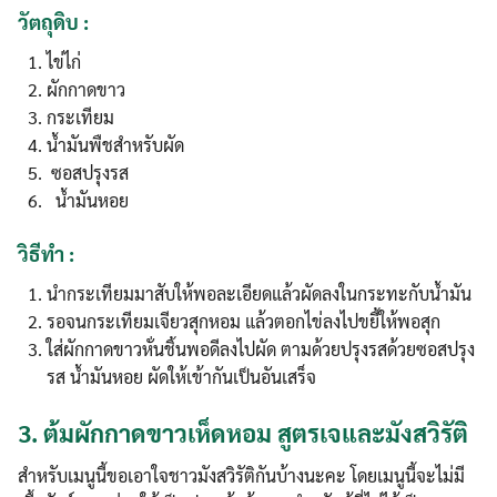
วัตถุดิบ :
ไข่ไก่
ผักกาดขาว
กระเทียม
น้ำมันพืชสำหรับผัด
ซอสปรุงรส
น้ำมันหอย
วิธีทำ :
นำกระเทียมมาสับให้พอละเอียดแล้วผัดลงในกระทะกับน้ำมัน
รอจนกระเทียมเจียวสุกหอม แล้วตอกไข่ลงไปขยี้ให้พอสุก
ใส่ผักกาดขาวหั่นชิ้นพอดีลงไปผัด ตามด้วยปรุงรสด้วยซอสปรุง
รส น้ำมันหอย ผัดให้เข้ากันเป็นอันเสร็จ
3.
ต้มผักกาดขาวเห็ดหอม สูตรเจและมังสวิรัติ
สำหรับเมนูนี้ขอเอาใจชาวมังสวิรัติกันบ้างนะคะ โดยเมนูนี้จะไม่มี