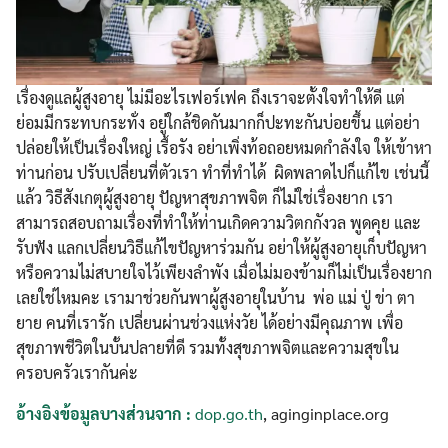
for:
เรื่องดูแลผู้สูงอายุ ไม่มีอะไรเฟอร์เฟค ถึงเราจะตั้งใจทำให้ดี แต่
ย่อมมีกระทบกระทั่ง อยู่ใกล้ชิดกันมากก็ปะทะกันบ่อยขึ้น แต่อย่า
ปล่อยให้เป็นเรื่องใหญ่ เรื้อรัง อย่าเพิ่งท้อถอยหมดกำลังใจ ให้เข้าหา
ท่านก่อน ปรับเปลี่ยนที่ตัวเรา ทำที่ทำได้ ผิดพลาดไปก็แก้ไข เช่นนี้
แล้ว วิธีสังเกตุผู้สูงอายุ ปัญหาสุขภาพจิต ก็ไม่ใช่เรื่องยาก เรา
สามารถสอบถามเรื่องที่ทำให้ท่านเกิดความวิตกกังวล พูดคุย และ
รับฟัง แลกเปลี่ยนวิธีแก้ไขปัญหาร่วมกัน อย่าให้ผู้สูงอายุเก็บปัญหา
หรือความไม่สบายใจไว้เพียงลำพัง เมื่อไม่มองข้ามก็ไม่เป็นเรื่องยาก
เลยใช่ไหมคะ เรามาช่วยกันพาผู้สูงอายุในบ้าน พ่อ แม่ ปู่ ข่า ตา
ยาย คนที่เรารัก เปลี่ยนผ่านช่วงแห่งวัย ได้อย่างมีคุณภาพ เพื่อ
สุขภาพชีวิตในบั้นปลายที่ดี รวมทั้งสุขภาพจิตและความสุขใน
ครอบครัวเรากันค่ะ
อ้างอิงข้อมูลบางส่วนจาก :
dop.go.th
, aginginplace.org