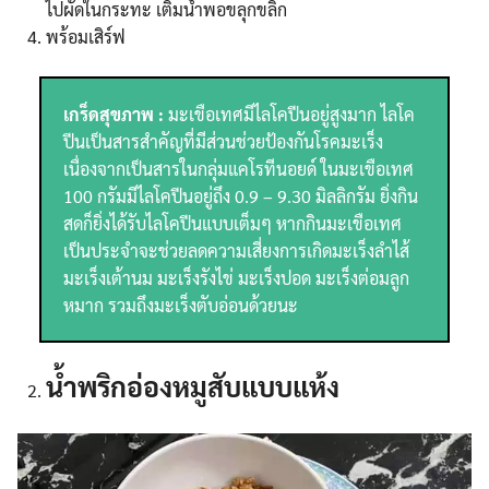
ไปผัดในกระทะ เติมน้ำพอขลุกขลิก
พร้อมเสิร์ฟ
เกร็ดสุขภาพ :
มะเขือเทศมีไลโคปีนอยู่สูงมาก ไลโค
ปีนเป็นสารสำคัญที่มีส่วนช่วยป้องกันโรคมะเร็ง
เนื่องจากเป็นสารในกลุ่มแคโรทีนอยด์ ในมะเขือเทศ
100 กรัมมีไลโคปีนอยู่ถึง 0.9 – 9.30 มิลลิกรัม ยิ่งกิน
สดก็ยิ่งได้รับไลโคปีนแบบเต็มๆ หากกินมะเขือเทศ
เป็นประจำจะช่วยลดความเสี่ยงการเกิดมะเร็งลำไส้
มะเร็งเต้านม มะเร็งรังไข่ มะเร็งปอด มะเร็งต่อมลูก
หมาก รวมถึงมะเร็งตับอ่อนด้วยนะ
น้ำพริกอ่องหมูสับแบบแห้ง