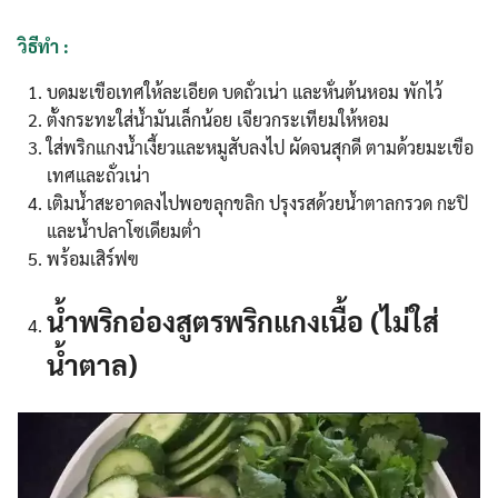
วิธีทำ :
บดมะเขือเทศให้ละเอียด บดถั่วเน่า และหั่นต้นหอม พักไว้
ตั้งกระทะใส่น้ำมันเล็กน้อย เจียวกระเทียมให้หอม
ใส่พริกแกงน้ำเงี้ยวและหมูสับลงไป ผัดจนสุกดี ตามด้วยมะเขือ
เทศและถั่วเน่า
เติมน้ำสะอาดลงไปพอขลุกขลิก ปรุงรสด้วยน้ำตาลกรวด กะปิ
และน้ำปลาโซเดียมต่ำ
พร้อมเสิร์ฟฃ
น้ำพริกอ่องสูตรพริกแกงเนื้อ (ไม่ใส่
น้ำตาล)