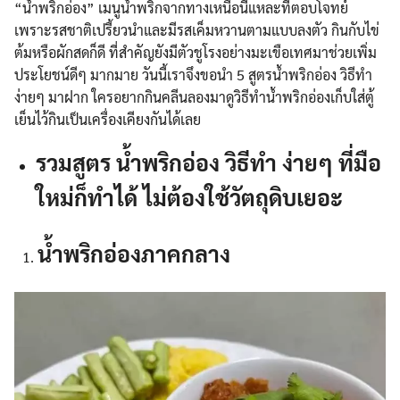
“น้ำพริกอ่อง” เมนูน้ำพริกจากทางเหนือนี่แหละที่ตอบโจทย์
เพราะรสชาติเปรี้ยวนำและมีรสเค็มหวานตามแบบลงตัว กินกับไข่
ต้มหรือผักสดก็ดี ที่สำคัญยังมีตัวชูโรงอย่างมะเขือเทศมาช่วยเพิ่ม
ประโยชน์ดีๆ มากมาย วันนี้เราจึงขอนำ 5 สูตรน้ำพริกอ่อง วิธีทำ
ง่ายๆ มาฝาก ใครอยากกินคลีนลองมาดูวิธีทำน้ำพริกอ่องเก็บใส่ตู้
เย็นไว้กินเป็นเครื่องเคียงกันได้เลย
รวมสูตร น้ำพริกอ่อง วิธีทำ ง่ายๆ ที่มือ
ใหม่ก็ทำได้ ไม่ต้องใช้วัตถุดิบเยอะ
น้ำพริกอ่องภาคกลาง