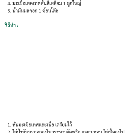
มะเขือเทศเทศหั่นสี่เหลี่ยม 1 ลูกใหญ่
น้ำมันมะกอก 1 ช้อนโต๊ะ
วิธีทำ :
หั่นมะเขือเทศและเนื้อ เตรียมไว้
ใส่น้ำมันมะกอกลงในกระทะ ผัดพริกแกงจนหอม ใส่เนื้อลงไป