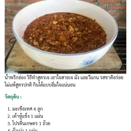
น้ำพริกอ่อง วิธีทำสูตรเจ เอาใจสายเจ มัง และวีแกน รสชาติอร่อย
ไม่แพ้สูตรปกติ กินได้แบบอิ่มใจแน่นอน
วัตถุดิบ :
มะเขือเทศ 6 ลูก
เต้าหู้แข็ง 1 แผ่น
โปรตีนเกษตร 1 ถ้วย
ถั่วเน่า 1 แผ่น