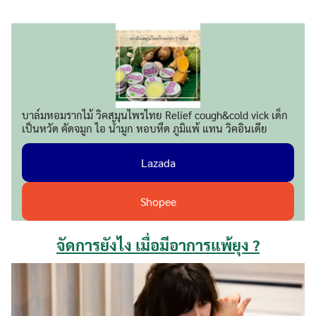
บาล์มหอมรากไม้ วิคสมุนไพรไทย Relief cough&cold vick เด็ก
เป็นหวัด คัดจมูก ไอ น้ำมูก หอบหืด ภูมิแพ้ แทน วิคอินเดีย
Lazada
Shopee
จัดการยังไง เมื่อมีอาการแพ้ยุง ?