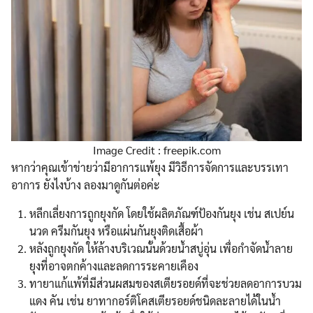
Image Credit : freepik.com
หากว่าคุณเข้าข่ายว่ามีอาการแพ้ยุง มีวิธีการจัดการและบรรเทา
อาการ ยังไงบ้าง ลองมาดูกันต่อค่ะ
Search
Search
for:
หลีกเลี่ยงการถูกยุงกัด โดยใช้ผลิตภัณฑ์ป้องกันยุง เช่น สเปย์น
นวด ครีมกันยุง หรือแผ่นกันยุงติดเสื้อผ้า
หลังถูกยุงกัด ให้ล้างบริเวณนั้นด้วยน้ำสบู่อุ่น เพื่อกำจัดน้ำลาย
ยุงที่อาจตกค้างและลดการระคายเคือง
ทายาแก้แพ้ที่มีส่วนผสมของสเตียรอยด์ที่จะช่วยลดอาการบวม
แดง คัน เช่น ยาทากอร์ติโคสเตียรอยด์ชนิดละลายได้ในน้ำ