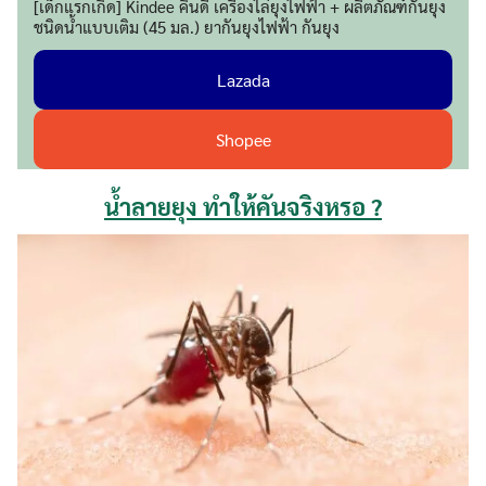
[เด็กแรกเกิด] Kindee คินดี้ เครื่องไล่ยุงไฟฟ้า + ผลิตภัณฑ์กันยุง
ชนิดน้ำแบบเติม (45 มล.) ยากันยุงไฟฟ้า กันยุง
Lazada
Shopee
น้ำลายยุง ทำให้คันจริงหรอ ?