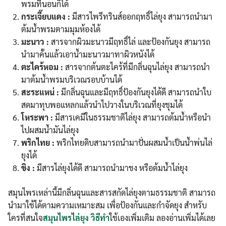
พรมที่นอนก็ได้
กระเจี๊ยบแดง :
มีสารไพรีทรินส์ออกฤทธิ์ไล่ยุง สามารถนำมา
ต้มน้ำพรมตามมุมห้องได้
มะนาว :
สารจากผิวมะนาวมีฤทธิ์ไล่ และป้องกันยุง สามารถ
นำมาคั้นแล้วเอาน้ำมะนาวมาทาผิวหนังได้
ตะไคร้หอม :
สารจากต้นตะไคร้ที่มีกลิ่นฉุนไล่ยุง สามารถนำ
มาต้มน้ำพรมบริเวณรอบบ้านได้
สะระแหน่ :
มีกลิ่นฉุนและมีฤทธิ์ป้องกันยุงได้ดี สามารถนำใบ
สดมาทุบพอแหลกแล้วนำไปวางในบริเวณที่ยุงชุมได้
โหระพา :
มีสารเคมีในธรรมชาติไล่ยุง สามารถต้มน้ำหรือนำ
ไปผสมน้ำมันไล่ยุง
พริกไทย :
พริกไทยดิบสามารถนำมาปั่นผสมน้ำเป็นน้ำพ่นไล่
ยุงได้
ขิง :
มีสารไล่ยุงได้ดี สามารถนำมาชง หรือต้มน้ำไล่ยุง
สมุนไพรเหล่านี้มีกลิ่นฉุนและสารสกัดไล่ยุงตามธรรมชาติ สามารถ
นำมาใช้ได้ตามความเหมาะสม เพื่อป้องกันและกำจัดยุง สำหรับ
ใครที่สนใจ
สมุนไพรไล่ยุง วิธีทำ
ใช้เองเพิ่มเติม ลองอ่านเพิ่มได้เลย