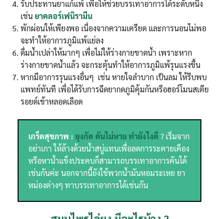
รับประทานยาแก้แพ้ เพื่อให้ช่วยบรรเทาอาการได้ระดับหนึ่ง
เช่น
ยาคลอร์เฟนิรามีน
พักผ่อนให้เพียงพอ เนื่องจากความเครียด และการนอนไม่พอ
จะทำให้อาการภูมิแพ้แย่ลง
ดื่มน้ำเปล่าให้มากๆ เพื่อไม่ให้ร่างกายขาดน้ำ เพราะหาก
ร่างกายขาดน้ำแล้ว จะกระตุ้นทำให้อาการภูมิแพ้รุนแรงขึ้น
หากมีอาการรุนแรงอื่นๆ เช่น หายใจลำบาก เป็นลม ให้รีบพบ
แพทย์ทันที เพื่อได้รับการฉีดยากดภูมิคุ้มกันหรือฮอร์โมนสเตีย
รอยด์เข้าหลอดเลือด
เกร็ดสุขภาพ :
ยุงกัด คันไม่หาย ทำยังไงดี
? เริ่มจาก
อย่าเกา ให้ล้างด้วยน้ำสบู่แทนเพื่อลดการระคายเคือง
หรือหาน้ำแข็งประคบก็สามารถบรรเทาอาการคันได้
เช่นกันค่ะ นอกจากนี้ยังใช้พวกน้ำมันหอมระเหย ยา
หม่องต่างๆ ทาบรรเทาอาการได้เช่นกัน
สมุนไพรไล่ยุง มีอะไรบ้าง ?