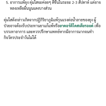
อาการแพ้ยุง ตุ่มใสจะค่อยๆ ดีขึ้นในระยะ 2-3 สัปดาห์ แต่อาจ
หลงเหลือผื่นนูนแดงบางส่วน
ตุ่มใสดังกล่าวเกิดจากปฏิกิริยาภูมิแพ้รุนแรงต่อน้ำลายของยุง ผู้
ป่วยอาจต้องรับประทานยาแก้แพ้หรือ
ยาคอร์ติโคสเตียรอยด์
เพื่อ
บรรเทาอาการ และควรปรึกษาแพทย์หากมีอาการมากจนทำ
กิจวัตรประจำวันไม่ได้