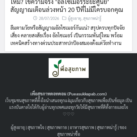
ไหม? ไขความจริง ‘อัลไซเมอร์ระยะศูนย์’
สัญญาณเตือนล่วงหน้า 20 ปีที่ไม่มีใครบอกคุณ
28/07/2026
ผู้สูงอายุ
,
สุขภาพน่ารู้
ลืมตามวัยหรือสัญญาณอัลไซเมอร์กันแน่? สรุปครบทุกปัจจัย
เสี่ยง คลายสงสัยเรื่อง อัลไซเมอร์ เป็นกรรมพันธุ์ไหม พร้อม
เทคนิคสร้างทางด่วนประสาทปกป้องสมองตั้งแต่วัยทำงาน
เพื่อสุขภาพดอทคอม (Pueasukkapab.com)
เว็บชุมชนสุขภาพที่ตั้งใจนำเสนอทุกแง่มุมเกี่ยวกับสุขภาพเพื่อเป็นข้อมูล เป็น
แรงบันดาลใจให้กับผู้อ่านทุกเพศและทุกวัยให้มีสุขภาพที่ดีทั้งกายและใจ
♡♡♡
ผู้สูงอายุ
|
สุขภาพใจ
|
สุขภาพกาย
|
อาหารสุขภาพ
|
สุขภาพน่ารู้
|
ของ
ฟิลเลอร์เพิ่มขนาด HA Filler คืออะไร ?
สุขภาพน่าซื้อ