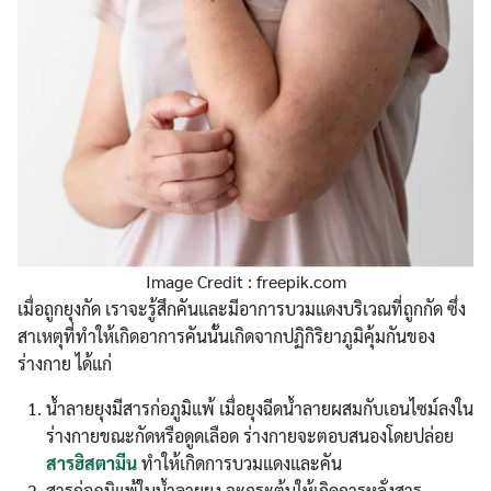
Image Credit : freepik.com
เมื่อถูกยุงกัด เราจะรู้สึกคันและมีอาการบวมแดงบริเวณที่ถูกกัด ซึ่ง
สาเหตุที่ทำให้เกิดอาการคันนั้นเกิดจากปฏิกิริยาภูมิคุ้มกันของ
ร่างกาย ได้แก่
น้ำลายยุงมีสารก่อภูมิแพ้ เมื่อยุงฉีดน้ำลายผสมกับเอนไซม์ลงใน
ร่างกายขณะกัดหรือดูดเลือด ร่างกายจะตอบสนองโดยปล่อย
สารฮิสตามีน
ทำให้เกิดการบวมแดงและคัน
สารก่อภูมิแพ้ในน้ำลายยุง จะกระตุ้นให้เกิดการหลั่งสาร