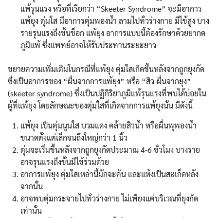
แพ้รุนแรง หรือที่เรียกว่า “Skeeter Syndrome” จะมีอาการ
แพ้ยุง ตุ่มใส มีอาการตุ่มพองน้ำ ลามไปทั่วร่างกาย มีไข้สูง บาง
รายรุนแรงถึงขั้นช็อก แพ้ยุง อาการแบบนี้ต้องรักษาด้วยยากด
ภูมิแพ้ ซึ่งแพทย์อาจให้รับประทานระยะยาว
ขยายความเพิ่มเติมในกรณีที่แพ้ยุง ตุ่มใสเกิดขึ้นหลังจากถูกยุงกัด
ซึ่งเป็นอาการของ “ผื่นจากการแพ้ยุง” หรือ “สิว-ผื่นจากยุง”
(skeeter syndrome) ซึ่งเป็นปฏิกิริยาภูมิแพ้รุนแรงที่พบได้บ่อยใน
ผู้ที่แพ้ยุง โดยลักษณะของตุ่มใสที่เกิดจากการแพ้ยุงนั้น มีดังนี้
แพ้ยุง เป็นตุ่มนูนใส บวมแดง คล้ายสิวน้ำ หรือผื่นพุพองน้ำ
ขนาดตั้งแต่เล็กจนถึงใหญ่กว่า 1 นิ้ว
ตุ่มจะเริ่มขึ้นหลังจากถูกยุงกัดประมาณ 4-6 ชั่วโมง บางราย
อาจรุนแรงถึงขั้นมีไข้ร่วมด้วย
อาการแพ้ยุง ตุ่มใสเหล่านี้มักจะคัน และแห้งเป็นสะเก็ดหลัง
จากนั้น
อาจพบตุ่มกระจายไปทั่วร่างกาย ไม่เพียงแค่บริเวณที่ยุงกัด
เท่านั้น