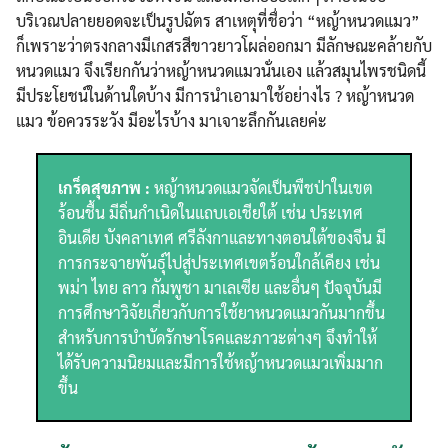
บริเวณปลายยอดจะเป็นรูปฉัตร สาเหตุที่ชื่อว่า “หญ้าหนวดแมว”
ก็เพราะว่าตรงกลางมีเกสรสีขาวยาวโผล่ออกมา มีลักษณะคล้ายกับ
หนวดแมว จึงเรียกกันว่าหญ้าหนวดแมวนั่นเอง แล้วสมุนไพรชนิดนี้
มีประโยชน์ในด้านใดบ้าง มีการนำเอามาใช้อย่างไร ? หญ้าหนวด
แมว ข้อควรระวัง มีอะไรบ้าง มาเจาะลึกกันเลยค่ะ
เกร็ดสุขภาพ :
หญ้าหนวดแมวจัดเป็นพืชป่าในเขต
ร้อนชื้น มีถิ่นกำเนิดในแถบเอเชียใต้ เช่น ประเทศ
อินเดีย บังคลาเทศ ศรีลังกาและทางตอนใต้ของจีน มี
การกระจายพันธ์ุไปสู่ประเทศเขตร้อนใกล้เคียง เช่น
พม่า ไทย ลาว กัมพูชา มาเลเซีย และอื่นๆ ปัจจุบันมี
การศึกษาวิจัยเกี่ยวกับการใช้ยาหนวดแมวกันมากขึ้น
สำหรับการบำบัดรักษาโรคและภาวะต่างๆ จึงทำให้
ได้รับความนิยมและมีการใช้หญ้าหนวดแมวเพิ่มมาก
ขึ้น