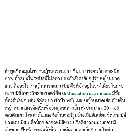
ถ้าพูดชื่อสมุนไพร “หญ้าหนวดแมว” ขึ้นมา บางคนก็อาจจะนึก
ภาพเจ้าสมุนไพรชนิดนี้ไม่ออก และกำลังสงสัยอยู่ว่า หญ้าหนวด
แมว คืออะไร ? หญ้าหนวดแมว เป็นพืชที่จัดอยู่ในวงศ์เดียวกับกระ
เพรา มีชื่อทางวิทยาศาสตร์คือ
Orthosiphon stamineus
มีชื่อ
ท้องถิ่นอื่นๆ เช่น อีตู่ดง บางรักป่า พยับเมฆ หญ้าหนวดเสือ เป็นต้น
หญ้าหนวดแมวจัดเป็นพืชล้มลุกขนาดเล็ก สูงประมาณ 30 – 60
เซนติเมตร โดยลำต้นและกิ่งก้านจะมีรูปร่างเป็นสี่เหลี่ยมชัดเจน มีสี
ม่วงแดง มีขนเล็กน้อย ดอกจะมีสีขาว หรือสีขาวอมม่วงอ่อน มี
ลักษณะเป็นช่อกระจะตั้งขึ้น และมีดอกย่อยเล็กๆ ภายในช่อ