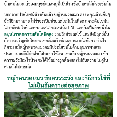
อักเสบในเซลล์ของมนุษย์และหนูที่เป็นโรคข้ออักเสบได้ด้วยเช่นกัน
นอกจากประโยชน์ข้างต้นแล้ว หญ้าหนวดแมว สรรพคุณด้านอื่นๆ
ยังมีอีกมากมาย ไม่ว่าจะเป็นช่วยลดไขมันในเลือด ลดระดับไขมัน
ไตรกลีเซอไรด์ และคอเลสเตอรอลชนิด LDL และยังเป็นอีกหนึ่งใน
สมุนไพรลดความดันโลหิตสูง
รวมถึงช่วยลดไข้ และยังมีฤทธ์ยั้บ
ยั้งการเจริญเติบโตของเซลล์มะเร็งต่อมลูกหมากได้ด้วย อย่างไร
ก็ตาม แม้หญ้าหนวดแมวจะมีประโยชน์ในด้านสุขภาพหลาย
ประการ แต่ก็มีข้อจำกัดในการใช้ด้วยเช่นกัน หญ้าหนวดแมว ข้อ
ควรระวังมีอะไรบ้าง จะได้ใช้อย่างถูกต้องและไม่อันตราย ไปดูใน
ส่วนถัดไปเลยค่ะ
หญ้าหนวดแมว ข้อควรระวัง และวิธีการใช้ที่
ไม่เป็นอันตรายต่อสุขภาพ