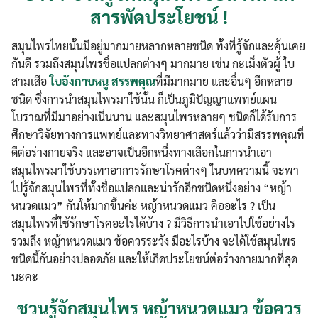
สารพัดประโยชน์ !
สมุนไพรไทยนั้นมีอยู่มากมายหลากหลายชนิด ทั้งที่รู้จักและคุ้นเคย
กันดี รวมถึงสมุนไพรชื่อแปลกต่างๆ มากมาย เช่น กะเม็งตัวผู้ ใบ
สามเสือ
ใบอังกาบหนู สรรพคุณ
ที่มีมากมาย และอื่นๆ อีกหลาย
ชนิด ซึ่งการนำสมุนไพรมาใช้นั้น ก็เป็นภูมิปัญญาแพทย์แผน
โบราณที่มีมาอย่างเนิ่นนาน และสมุนไพรหลายๆ ชนิดก็ได้รับการ
ศึกษาวิจัยทางการแพทย์และทางวิทยาศาสตร์แล้วว่ามีสรรพคุณที่
ดีต่อร่างกายจริง และอาจเป็นอีกหนึ่งทางเลือกในการนำเอา
สมุนไพรมาใช้บรรเทาอาการรักษาโรคต่างๆ ในบทความนี้ จะพา
ไปรู้จักสมุนไพรที่ทั้งชื่อแปลกและน่ารักอีกชนิดหนึ่งอย่าง “หญ้า
หนวดแมว” กันให้มากขึ้นค่ะ หญ้าหนวดแมว คืออะไร ? เป็น
สมุนไพรที่ใช้รักษาโรคอะไรได้บ้าง ? มีวิธีการนำเอาไปใช้อย่างไร
รวมถึง หญ้าหนวดแมว ข้อควรระวัง มีอะไรบ้าง จะได้ใช้สมุนไพร
ชนิดนี้กันอย่างปลอดภัย และให้เกิดประโยชน์ต่อร่างกายมากที่สุด
นะคะ
ชวนรู้จักสมุนไพร หญ้าหนวดแมว ข้อควร