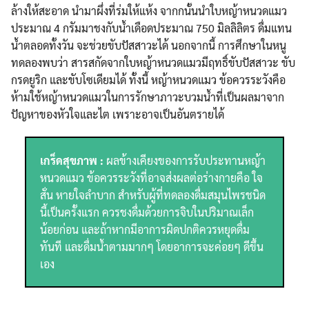
ล้างให้สะอาด นำมาผึ่งที่ร่มให้แห้ง จากกนั้นนำใบหญ้าหนวดแมว
ประมาณ 4 กรัมมาชงกับน้ำเดือดประมาณ 750 มิลลิลิตร ดื่มแทน
น้ำตลอดทั้งวัน จะช่วยขับปัสสาวะได้ นอกจากนี้ การศึกษาในหนู
ทดลองพบว่า สารสกัดจากใบหญ้าหนวดแมวมีฤทธิ์ขับปัสสาวะ ขับ
กรดยูริก และขับโซเดียมได้ ทั้งนี้ หญ้าหนวดแมว ข้อควรระวังคือ
ห้ามใช้หญ้าหนวดแมวในการรักษาภาวะบวมน้ำที่เป็นผลมาจาก
ปัญหาของหัวใจและไต เพราะอาจเป็นอันตรายได้
เกร็ดสุขภาพ :
ผลข้างเคียงของการรับประทานหญ้า
หนวดแมว ข้อควรระวังที่อาจส่งผลต่อร่างกายคือ ใจ
สั่น หายใจลำบาก สำหรับผู้ที่ทดลองดื่มสมุนไพรชนิด
นี้เป็นครั้งแรก ควรชงดื่มด้วยการจิบในปริมาณเล็ก
น้อยก่อน และถ้าหากมีอาการผิดปกติควรหยุดดื่ม
ทันที และดื่มน้ำตามมากๆ โดยอาการจะค่อยๆ ดีขึ้น
เอง