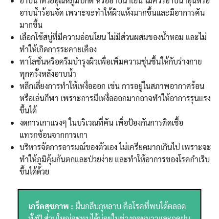
อาบน้ำด้วยอุณหภูมิปกติ หรืออาบน้ำเย็น ไม่ควรอาบน้ำอุ่นหรือ
อาบน้ำร้อนจัด เพราะจะทำให้ผิวแห้งมากขึ้นและมีอาการคัน
มากขึ้น
เลือกใช้สบู่ที่มีความอ่อนโยน ไม่มีส่วนผสมของน้ำหอม และไม่
ทำให้เกิดการระคายเคือง
ทาโลชั่นหรือครีมบำรุงผิวเพื่อเพิ่มความชุ่นชื้นให้กับร่างกาย
ทุกครั้งหลังอาบน้ำ
Search
หลีกเลี่ยงการทำให้เหงื่อออก เช่น การอยู่ในสภาพอากาศร้อน
Search
for:
หรือเล่นกีฬา เพราะการมีเหงื่อออกมากอาจทำให้อาการรุนแรง
ขึ้นได้
งดการเกาแรงๆ ในบริเวณที่คัน เพื่อป้องกันการติดเชื้อ
แทรกซ้อนจากการเกา
บริหารจัดการอารมณ์ของตัวเอง ไม่เครียดมากเกินไป เพราะจะ
ทำให้ภูมิคุ้มกันตกและป่วยง่าย และทำให้อาการของโรคกำเริบ
ขึ้นได้ด้วย
เกร็ดสุขภาพ :
ผื่นกลีบกุหลาบ คือโรคที่พบได้ตลอด
ทั้งปี ส่วนใหญ่จะพบได้บ่อยในช่วงฤดูหนาวและฤดูฝน