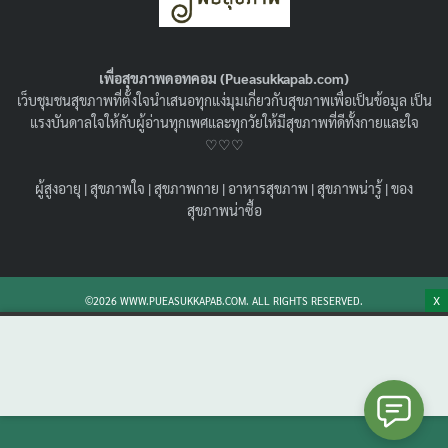
เพื่อสุขภาพดอทคอม (Pueasukkapab.com)
เว็บชุมชนสุขภาพที่ตั้งใจนำเสนอทุกแง่มุมเกี่ยวกับสุขภาพเพื่อเป็นข้อมูล เป็น
แรงบันดาลใจให้กับผู้อ่านทุกเพศและทุกวัยให้มีสุขภาพที่ดีทั้งกายและใจ
♡♡♡
ผู้สูงอายุ
|
สุขภาพใจ
|
สุขภาพกาย
|
อาหารสุขภาพ
|
สุขภาพน่ารู้
|
ของ
มะยงชิดกี่แคล? เจาะลึกโภชนาการกู้ผิวต้าน UV
สุขภาพน่าซื้อ
พร้อมคำตอบชัดๆ กิน มะยงชิดอ้วนไหม?
24/03/2026
สุขภาพน่ารู้
เจาะลึก มะยงชิดกี่แคล กินยังไงให้ได้ประโยชน์สูงสุด พร้อม
X
©2026 WWW.PUEASUKKAPAB.COM. ALL RIGHTS RESERVED.
เทคนิคปอกเปลือกเพื่อล็อควิตามินซี ใครกังวลว่า มะยงชิด
อ้วนไหม บทความนี้มีคำตอบและวิธีคุมน้ำตาลแบบมือโปร