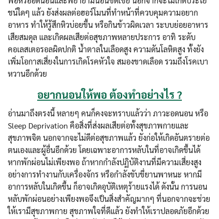
พอหรืออดนอนและพยายามนอนชดเชย นอกจากจะไม่เกิดประโย
ชน์ใดๆ แล้ว ยังส่งผลต่อฮอร์โมนที่ทำหน้าที่ควบคุมความอยาก
อาหาร ทำให้รู้สึกหิวบ่อยขึ้น หรือกินข้าวผิดเวลา ระบบย่อยอาหาร
เสียสมดุล และเกิดผลเสียต่อสุขภาพหลายประการ อาทิ ระดับ
คอเลสเตอรอลผิดปกติ น้ำตาลในเลือดสูง ความดันโลหิตสูง ทั้งยัง
เพิ่มโอกาสเสี่ยงในการเกิดโรคหัวใจ สมองขาดเลือด รวมถึงโรคเบา
หวานอีกด้วย
อยากนอนให้พอ ต้องทำอย่างไร ?
อ่านมาถึงตรงนี้ หลายๆ คนก็คงจะทราบแล้วว่า ภาวะอดนอน หรือ
Sleep Deprivation คือสิ่งที่ส่งผลเสียต่อทั้งสุขภาพกายและ
สุขภาพจิต นอกจากจะไม่ดีต่อสุขภาพแล้ว ยังก่อให้เกิดอันตรายต่อ
ตนเองและผู้อื่นอีกด้วย โดยเฉพาะอาการหลับในที่อาจเกิดขึ้นได้
หากพักผ่อนไม่เพียงพอ ถ้าหากกำลังปฏิบัติงานที่มีความเสี่ยงสูง
อย่างการทำงานกับเครื่องจักร หรือกำลังขับขี่ยานพาหนะ หากมี
อาการหลับในเกิดขึ้น ก็อาจเกิดอุบัติเหตุร้ายแรงได้ ดังนั้น การนอน
หลับพักผ่อนอย่างเพียงพอจึงเป็นสิ่งสำคัญมากๆ ที่นอกจากจะช่วย
ให้เรามีสุขภาพกาย สุขภาพใจที่ดีแล้ว ยังทำให้เราปลอดภัยอีกด้วย