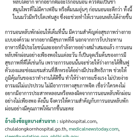
หลับได้ยาก หากอยากดื่มอะไรก่อนนอน ควรดื่มเป็นชา
สมุนไพรที่ไม่มีคาเฟอีน หรือดื่มนมอุ่นๆ ก่อนนอนจะดีกว่า ทั้งนี้
ในนมวัวมีทริปโตเฟนสูง ซึ่งจะช่วยทำให้เรานอนหลับได้ง่ายขึ้น
การนอนหลับพักผ่อนให้เต็มที่นั้น มีความสำคัญต่อสุขภาพร่างกาย
แบบองค์รวม หากอยากมีสุขภาพที่ดี นอกจากการรับประทาน
อาหารที่มีประโยชน์และออกกำลังกายอย่างสม่ำเสมอแล้ว การนอน
หลับพักผ่อนอย่างเพียงพอในแต่ละวัน ก็เป็นจุดเริ่มต้นของการมี
สุขภาพที่ดีได้เช่นกัน เพราะการนอนนั้นจะช่วยให้ร่างกายได้ฟื้นฟู
ตัวเองและซ่อมแซมส่วนที่สึกหรอได้อย่างมีประสิทธิภาพ ช่วยให้
ภูมิคุ้มกันของเราทำงานได้ดีขึ้น ทำให้ร่างกายแข็งแรง ไม่ป่วยง่าย
อารมณ์ไม่แปรปรวน ไม่มีอาการทางสุขภาพจิต เชื่อว่าใครคงไม่
อยากมีอาการประสาทหลอนหรือหลงผิดจากการนอนหลับพักผ่อน
อย่างไม่เพียงพอ ดังนั้น จึงควรให้ความสำคัญกับการนอนหลับพัก
ผ่อนอย่างมีคุณภาพให้มากขึ้นนะคะ
อ้างอิงข้อมูลบางส่วนจาก :
siphhospital.com,
chulalongkornhospital.go.th,
medicalnewstoday.com
,
sleepfoundation.org
,
nhlbi.nih.gov