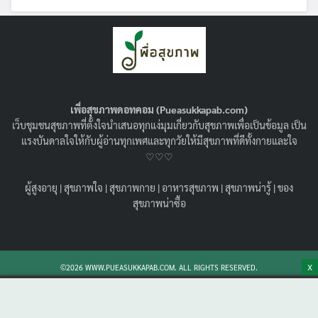
เพื่อสุขภาพดอทคอม (Pueasukkapab.com)
เว็บชุมชนสุขภาพที่ตั้งใจนำเสนอทุกแง่มุมเกี่ยวกับสุขภาพเพื่อเป็นข้อมูล เป็น
แรงบันดาลใจให้กับผู้อ่านทุกเพศและทุกวัยให้มีสุขภาพที่ดีทั้งกายและใจ
♡♡♡
ผู้สูงอายุ
|
สุขภาพใจ
|
สุขภาพกาย
|
อาหารสุขภาพ
|
สุขภาพน่ารู้
|
ของ
ฟิลเลอร์เพิ่มขนาด HA Filler คืออะไร ?
สุขภาพน่าซื้อ
ปลอดภัยหรือไม่ ? เหมาะกับใครบ้าง ?
09/06/2026
สุขภาพน่ารู้
เจาะลึกขั้นตอนการดูแลตัวเองก่อน-หลังฉีด ฟิลเลอร์เพิ่ม
X
©2026 WWW.PUEASUKKAPAB.COM. ALL RIGHTS RESERVED.
ขนาด HA สำหรับผู้ชาย พร้อมเปรียบเทียบข้อดี-ข้อจำกัด
อย่างตรงไปตรงมาเทียบกับวิธีผ่าตัดใหญ่และฉีดไขมัน