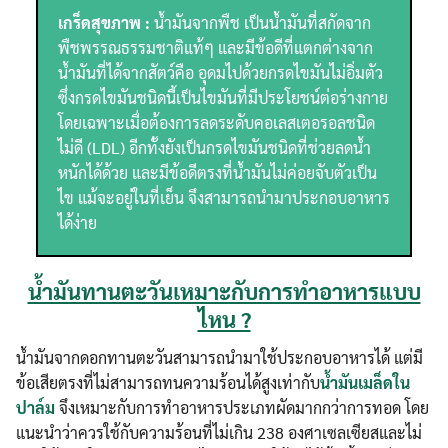
เกร็ดสุขภาพ :
น้ำมันจากพืช เป็นน้ำมันที่สกัดจาก
พืชพรรณธรรมชาติแท้ๆ และมีข้อดีที่แตกต่างจาก
น้ำมันที่ได้จากสัตว์คือ อุดมไปด้วยกรดไขมันไม่อิ่มตัว
ซึ่งกรดไขมันชนิดนี้เป็นไขมันที่มีประโยชน์ต่อร่างกาย
โดยเฉพาะเมื่อต้องการลดระดับคอเลสเตอรอลชนิด
ไม่ดี (LDL) อีกทั้งยังเป็นกรดไขมันชนิดที่ช่วยลดน้ำ
หนักได้ด้วย และมีข้อดีตรงที่น้ำมันไม่ค่อยจับตัวเป็น
ไข แม้จะอยู่ในที่เย็น จึงสามารถนำมาประกอบอาหาร
ได้ง่าย
น้ำมันทานตะวันเหมาะกับการทำอาหารแบบ
ไหน ?
น้ำมันจากดอกทานตะวันสามารถนำมาใช้ประกอบอาหารได้ แต่มี
ข้อเสียตรงที่ไม่สามารถทนความร้อนได้สูงเท่ากับ
น้ำมันเมล็ดใน
ปาล์ม
จึงเหมาะกับการทำอาหารประเภทผัดมากกว่าการทอด โดย
แนะนำว่าควรใช้กับความร้อนที่ไม่เกิน 238 องศาเซลเซียสและไม่