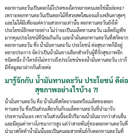
ดอกทานตะวันเป็นดอกไม้โปรดของใครหลายคนเลยใช่มั้ยล่ะคะ?
เพราะดอกทานตะวันเป็นดอกไม้ที่สวยสดใสมองแล้วเพลินตาสุดๆ
และไม่ได้มีเพียงแค่ความสวยงามเท่านั้น ดอกทานตะวันยังให้
ประโยชน์อีกหลายอย่าง ไม่ว่าจะเป็นเมล็ดทานตะวัน เมล็ดธัญพืช
มากคุณประโยชน์ที่นิยมกินกัน และน้ำมันดอกทานตะวันที่สกัดจาก
ดอกทานตะวัน ซึ่ง น้ำมันทานตะวัน ประโยชน์ ต่อสุขภาพก็มีอยู่
หลายประการ จัดว่าเป็นน้ำมันทางเลือกสำหรับผู้ที่รักสุขภาพอีก
ชนิดหนึ่ง ถ้าใครยังไม่ทราบถึงประโยชน์ของน้ำมันทานตะวัน เราก็
มีข้อมูลมาฝากกันด้วยค่ะ
มารู้จักกับ น้ำมันทานตะวัน ประโยชน์ ดีต่อ
สุขภาพอย่างไรบ้าง ?!
น้ำมันทานตะวัน คือ น้ำมันที่สกัดจากผลหรือเมล็ดของดอก
ทานตะวัน ซึ่งเป็นส่วนเดียวกันกับเมล็ดทานตะวันที่นำมารับ
ประทานนั่นเอง เพราะในส่วนนี้จะมีปริมาณน้ำมันมากกว่าส่วนอื่น
และมีคุณค่าทางโภชนาการสูง แต่ว่าสายพันธุ์ของดอกทานตะวันที่
นำมาสกัดทำน้ำมันนั้นจะเป็นคนละสายพันธุ์กับดอกทานตะวันที่