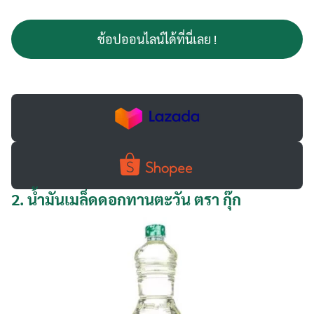
ช้อปออนไลน์ได้ที่นี่เลย !
2.
น้ำมันเมล็ดดอกทานตะวัน ตรา กุ๊ก