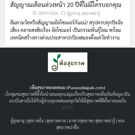
สัญญาณเตือนล่วงหน้า 20 ปีที่ไม่มีใครบอกคุณ
28/07/2026
ผู้สูงอายุ
,
สุขภาพน่ารู้
ลืมตามวัยหรือสัญญาณอัลไซเมอร์กันแน่? สรุปครบทุกปัจจัย
เสี่ยง คลายสงสัยเรื่อง อัลไซเมอร์ เป็นกรรมพันธุ์ไหม พร้อม
เทคนิคสร้างทางด่วนประสาทปกป้องสมองตั้งแต่วัยทำงาน
เพื่อสุขภาพดอทคอม (Pueasukkapab.com)
เว็บชุมชนสุขภาพที่ตั้งใจนำเสนอทุกแง่มุมเกี่ยวกับสุขภาพเพื่อเป็นข้อมูล เป็น
แรงบันดาลใจให้กับผู้อ่านทุกเพศและทุกวัยให้มีสุขภาพที่ดีทั้งกายและใจ
♡♡♡
ผู้สูงอายุ
|
สุขภาพใจ
|
สุขภาพกาย
|
อาหารสุขภาพ
|
สุขภาพน่ารู้
|
ของ
ฟิลเลอร์เพิ่มขนาด HA Filler คืออะไร ?
สุขภาพน่าซื้อ
ปลอดภัยหรือไม่ ? เหมาะกับใครบ้าง ?