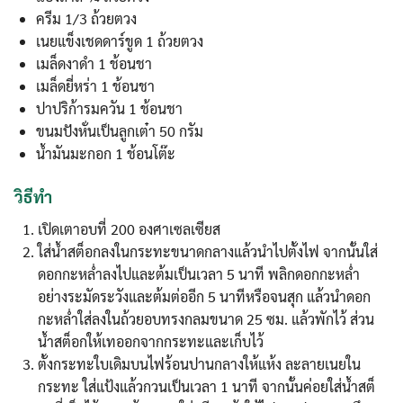
ครีม 1/3 ถ้วยตวง
เนยแข็งเชดดาร์ขูด 1 ถ้วยตวง
เมล็ดงาดำ 1 ช้อนชา
เมล็ดยี่หร่า 1 ช้อนชา
ปาปริก้ารมควัน 1 ช้อนชา
ขนมปังหั่นเป็นลูกเต๋า 50 กรัม
น้ำมันมะกอก 1 ช้อนโต๊ะ
วิธีทำ
เปิดเตาอบที่ 200 องศาเซลเซียส
ใส่น้ำสต็อกลงในกระทะขนาดกลางแล้วนำไปตั้งไฟ จากนั้นใส่
ดอกกะหล่ำลงไปและต้มเป็นเวลา 5 นาที พลิกดอกกะหล่ำ
อย่างระมัดระวังและต้มต่ออีก 5 นาทีหรือจนสุก แล้วนำดอก
กะหล่ำใส่ลงในถ้วยอบทรงกลมขนาด 25 ซม. แล้วพักไว้ ส่วน
น้ำสต็อกให้เทออกจากกระทะและเก็บไว้
ตั้งกระทะใบเดิมบนไฟร้อนปานกลางให้แห้ง ละลายเนยใน
กระทะ ใส่แป้งแล้วกวนเป็นเวลา 1 นาที จากนั้นค่อยใส่น้ำสต็