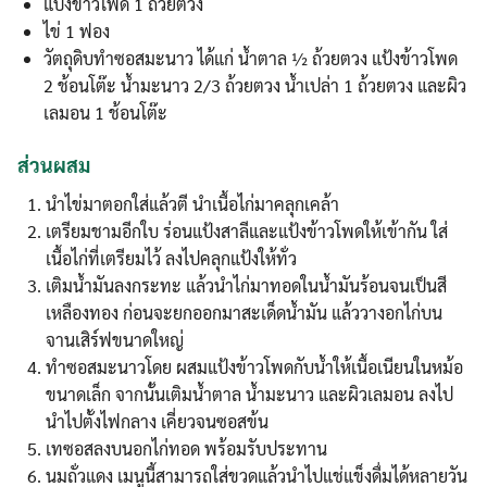
แป้งข้าวโพด 1 ถ้วยตวง
ไข่ 1 ฟอง
วัตถุดิบทำซอสมะนาว ได้แก่ น้ำตาล ½ ถ้วยตวง แป้งข้าวโพด
2 ช้อนโต๊ะ น้ำมะนาว 2/3 ถ้วยตวง น้ำเปล่า 1 ถ้วยตวง และผิว
เลมอน 1 ช้อนโต๊ะ
ส่วนผสม
นำไข่มาตอกใส่แล้วตี นำเนื้อไก่มาคลุกเคล้า
เตรียมชามอีกใบ ร่อนแป้งสาลีและแป้งข้าวโพดให้เข้ากัน ใส่
เนื้อไก่ที่เตรียมไว้ ลงไปคลุกแป้งให้ทั่ว
เติมน้ำมันลงกระทะ แล้วนำไก่มาทอดในน้ำมันร้อนจนเป็นสี
เหลืองทอง ก่อนจะยกออกมาสะเด็ดน้ำมัน แล้ววางอกไก่บน
จานเสิร์ฟขนาดใหญ่
ทำซอสมะนาวโดย ผสมแป้งข้าวโพดกับน้ำให้เนื้อเนียนในหม้อ
ขนาดเล็ก จากนั้นเติมน้ำตาล น้ำมะนาว และผิวเลมอน ลงไป
นำไปตั้งไฟกลาง เคี่ยวจนซอสข้น
เทซอสลงบนอกไก่ทอด พร้อมรับประทาน
นมถั่วแดง เมนูนี้สามารถใส่ขวดแล้วนำไปแช่แข็งดื่มได้หลายวัน