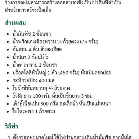
ร่างกายจะไม่สามารถสร้างคอลลาเจนซึ่งเป็นโปรตีนที่จำเป็น
สำหรับการสร้างเนื้อเยื่อ
ส่วนผสม
น้ำมันพืช 2 ช้อนชา
น้ำพริกแกงเขียวหวาน ¼ ถ้วยตวง (75 กรัม)
ต้นหอม 4 ต้น สับละเอียด
น้ำปลา 2 ช้อนโต๊ะ
น้ำตาลทราย 1 ช้อนชา
บร็อคโคลี่หัวใหญ่ 1 หัว (450 กรัม) หั่นเป็นดอกย่อย
กะทิกระป๋อง 400 มล.
ใบผักชีหั่นหยาบๆ ½ ถ้วยตวง
ถั่วฝักยาว 100 กรัม หั่นเป็นชิ้นยาว 3 ซม.
เต้าหู้เนื้อแน่น 300 กรัม สะเด็ดน้ำ หั่นเป็นแผ่นหนา
ใบโหระพา 1 ถ้วยตวง
วิธีทำ
ตั้งกระทะขนาดใหญ่ ใช้ไฟปานกลาง เติมน้ำมันพืช จากนั้นใส่