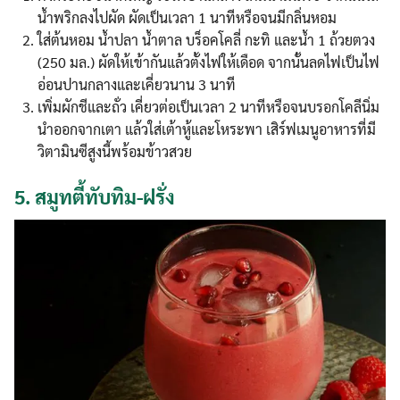
น้ำพริกลงไปผัด ผัดเป็นเวลา 1 นาทีหรือจนมีกลิ่นหอม
ใส่ต้นหอม น้ำปลา น้ำตาล บร็อคโคลี่ กะทิ และน้ำ 1 ถ้วยตวง
(250 มล.) ผัดให้เข้ากันแล้วตั้งไฟให้เดือด จากนั้นลดไฟเป็นไฟ
อ่อนปานกลางและเคี่ยวนาน 3 นาที
เพิ่มผักชีและถั่ว เคี่ยวต่อเป็นเวลา 2 นาทีหรือจนบรอกโคลีนิ่ม
นำออกจากเตา แล้วใส่เต้าหู้และโหระพา เสิร์ฟเมนูอาหารที่มี
วิตามินซีสูงนี้พร้อมข้าวสวย
5.
สมูทตี้ทับทิม-ฝรั่ง