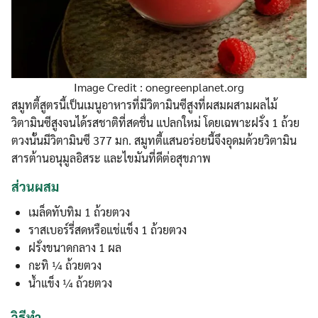
Image Credit : onegreenplanet.org
สมูทตี้สูตรนี้เป็นเมนูอาหารที่มีวิตามินซีสูงที่ผสมผสามผลไม้
วิตามินซีสูงจนได้รสชาติที่สดชื่น แปลกใหม่ โดยเฉพาะฝรั่ง 1 ถ้วย
ตวงนั้นมีวิตามินซี 377 มก. สมูทตี้แสนอร่อยนี้จึงอุดมด้วยวิตามิน
สารต้านอนุมูลอิสระ และไขมันที่ดีต่อสุขภาพ
ส่วนผสม
เมล็ดทับทิม 1 ถ้วยตวง
ราสเบอร์รี่สดหรือแช่แข็ง 1 ถ้วยตวง
ฝรั่งขนาดกลาง 1 ผล
กะทิ ¼ ถ้วยตวง
น้ำแข็ง ¼ ถ้วยตวง
วิธีทำ