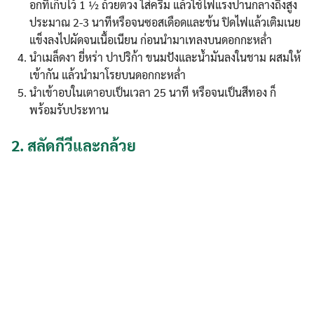
อกที่เก็บไว้ 1 ½ ถ้วยตวง ใส่ครีม แล้วใช้ไฟแรงปานกลางถึงสูง
ประมาณ 2-3 นาทีหรือจนซอสเดือดและข้น ปิดไฟแล้วเติมเนย
แข็งลงไปผัดจนเนื้อเนียน ก่อนนำมาเทลงบนดอกกะหล่ำ
นำเมล็ดงา ยี่หร่า ปาปริก้า ขนมปังและน้ำมันลงในชาม ผสมให้
เข้ากัน แล้วนำมาโรยบนดอกกะหล่ำ
นำเข้าอบในเตาอบเป็นเวลา 25 นาที หรือจนเป็นสีทอง ก็
พร้อมรับประทาน
2.
สลัดกีวีและกล้วย