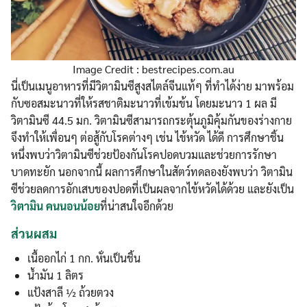
Image Credit : bestrecipes.com.au
นี่เป็นเมนูอาหารที่มีวิตามินซีสูงสไตล์จีนแท้ๆ ที่ทำได้ง่าย มาพร้อม
กับซอสมะนาวที่ให้รสชาติมะนาวที่เข้มข้น โดยมะนาว 1 ผล มี
วิตามินซี 44.5 มก. วิตามินซีสามารถกระตุ้นภูมิคุ้มกันของร่างกาย
จึงทำให้เพื่อนๆ ต่อสู้กับโรคต่างๆ เช่น ไข้หวัด ได้ดี การศึกษาชิ้น
หนึ่งพบว่าวิตามินซีช่วยป้องกันโรคปอดบวมและช่วยการรักษา
บาดทะยัก นอกจากนี้ ผลการศึกษาในสัตว์ทดลองยังพบว่า วิตามิน
ซีช่วยลดการอักเสบของปอดที่เป็นผลจากไข้หวัดได้ด้วย และยังเป็น
วิตามิน คนนอนน้อย
ที่น่าสนใจอีกด้วย
ส่วนผสม
เนื้ออกไก่ 1 กก. หั่นเป็นชิ้น
น้ำมัน 1 ลิตร
แป้งสาลี ½ ถ้วยตวง