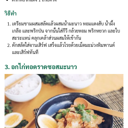
วิธีทำ
เตรียมชามผสมสลัดแล้วผสมน้ำมะนาว หอมแดงสับ น้ำผึ้ง
เกลือ และพริกป่น จากนั้นใส่กีวี กล้วยหอม พริกหยวก และใบ
สะระแหน่ คลุกเคล้าส่วนผสมให้เข้ากัน
ตักสลัดใส่จานเสิร์ฟ เสร็จแล้วโรยด้วยเม็ดมะม่วงหิมพานต์
และเสิร์ฟทันที
3.
อกไก่ทอดราดซอสมะนาว