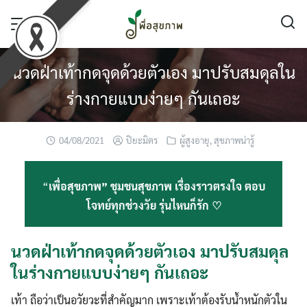
Skip
to
content
นวดฝ่าเท้ากดจุดด้วยตัวเอง มาปรับสมดุลใน
ร่างกายแบบง่ายๆ กันเถอะ
04/08/2021
ปิยะมิตร
ผู้สูงอายุ
,
สุขภาพน่ารู้
“
เพื่อสุขภาพ” ชุมชนสุขภาพ เรื่องราวตรงใจ ตอบ
โจทย์ทุกช่วงวัย รุ่นไหนก็รัก ♡
นวดฝ่าเท้ากดจุดด้วยตัวเอง มาปรับสมดุล
ในร่างกายแบบง่ายๆ กันเถอะ
เท้า ถือว่าเป็นอวัยวะที่สำคัญมาก เพราะเท้าต้องรับน้ำหนักตัวใน