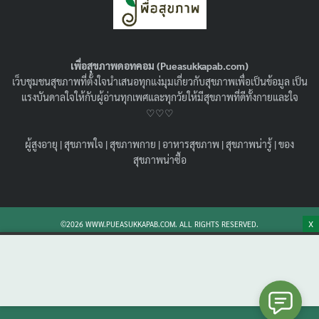
เพื่อสุขภาพดอทคอม (Pueasukkapab.com)
เว็บชุมชนสุขภาพที่ตั้งใจนำเสนอทุกแง่มุมเกี่ยวกับสุขภาพเพื่อเป็นข้อมูล เป็น
แรงบันดาลใจให้กับผู้อ่านทุกเพศและทุกวัยให้มีสุขภาพที่ดีทั้งกายและใจ
♡♡♡
ผู้สูงอายุ
|
สุขภาพใจ
|
สุขภาพกาย
|
อาหารสุขภาพ
|
สุขภาพน่ารู้
|
ของ
ฟิลเลอร์เพิ่มขนาด HA Filler คืออะไร ?
สุขภาพน่าซื้อ
ปลอดภัยหรือไม่ ? เหมาะกับใครบ้าง ?
09/06/2026
สุขภาพน่ารู้
เจาะลึกขั้นตอนการดูแลตัวเองก่อน-หลังฉีด ฟิลเลอร์เพิ่ม
X
©2026 WWW.PUEASUKKAPAB.COM. ALL RIGHTS RESERVED.
ขนาด HA สำหรับผู้ชาย พร้อมเปรียบเทียบข้อดี-ข้อจำกัด
อย่างตรงไปตรงมาเทียบกับวิธีผ่าตัดใหญ่และฉีดไขมัน