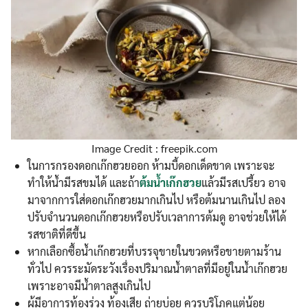
Search
Search
for:
Image Credit : freepik.com
ในการกรองดอกเก๊กฮวยออก ห้ามบี้ดอกเด็ดขาด เพราะจะ
ทำให้น้ำมีรสขมได้ และถ้า
ต้มน้ำเก๊กฮวย
แล้วมีรสเปรี้ยว อาจ
มาจากการใส่ดอกเก๊กฮวยมากเกินไป หรือต้มนานเกินไป ลอง
ปรับจำนวนดอกเก๊กฮวยหรือปรับเวลาการต้มดู อาจช่วยให้ได้
รสชาติที่ดีขึ้น
หากเลือกซื้อน้ำเก๊กฮวยที่บรรจุขายในขวดหรือขายตามร้าน
ทั่วไป ควรระมัดระวังเรื่องปริมาณน้ำตาลที่มีอยู่ในน้ำเก๊กฮวย
เพราะอาจมีน้ำตาลสูงเกินไป
ผู้มีอาการท้องร่วง ท้องเสีย ถ่ายบ่อย ควรบริโภคแต่น้อย