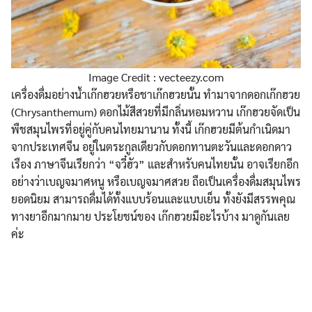
Image Credit : vecteezy.com
เครื่องดื่มอย่างน้ำเก๊กฮวยหรือชาเก๊กฮวยนั้น ทำมาจากดอกเก๊กฮวย
(Chrysanthemum) ดอกไม้สีสวยที่มีกลิ่นหอมหวาน เก๊กฮวยจัดเป็น
พืชสมุนไพรที่อยู่คู่กับคนไทยมานาน ทั้งนี้ เก๊กฮวยมีต้นกำเนิดมา
จากประเทศจีน อยู่ในตระกูลเดียวกับดอกทานตะวันและดอกดาว
เรือง ภาษาจีนเรียกว่า “จวี๋ฮัว” และสำหรับคนไทยนั้น อาจเรียกอีก
อย่างว่าเบญจมาศหนู หรือเบญจมาศสวย ถือเป็นเครื่องดื่มสมุนไพร
ยอดนิยม สามารถดื่มได้ทั้งแบบร้อนและแบบเย็น ทั้งยังมีสรรพคุณ
ทางยาอีกมากมาย ประโยชน์ของ เก๊กฮวยมีอะไรบ้าง มาดูกันเลย
ค่ะ