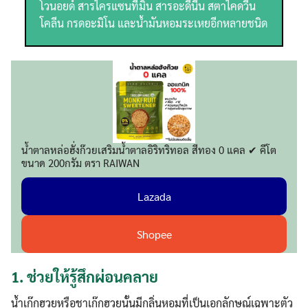
โวนอยด์ สารไครแซนทีมิน สารอะดีนีน สตาไคดวีน
โคลีน กรดอะมิโน และน้ำมันหอมระเหยอีกหลายชนิด
น้ำตาลหล่อฮั่งก๊วยเสริมน้ำตาลอิริทริทอล สีทอง 0 แคล ✔ คีโต
ขนาด 200กรัม ตรา RAIWAN
Lazada
Shopee
1.
ช่วยให้รู้สึกผ่อนคลาย
น้ำเก๊กฮวยหรือชาเก๊กฮวยนั้นมีกลิ่นหอมที่เป็นเอกลักษณ์เฉพาะตัว