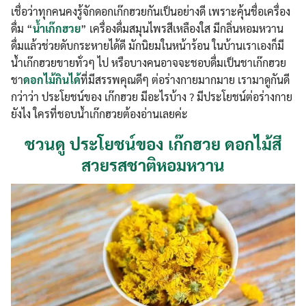
เชื่อว่าทุกคนคงรู้จักดอกเก๊กฮวยกันเป็นอย่างดี เพราะคุ้นชื่อเครื่อง
ดื่ม “
น้ำ
เก๊กฮวย
” เครื่องดื่มสมุนไพรสีเหลืองใส มีกลิ่นหอมหวาน
ดื่มแล้วช่วยดับกระหายได้ดี มักนิยมในหน้าร้อน ในบ้านเราเองก็มี
น้ำเก๊กฮวยขายทั่วๆ ไป หรือบางคนอาจจะชอบดื่มเป็นชาเก๊กฮวย
ชา
ดอกไม้กินได้
ที่มีสรรพคุณดีๆ ต่อร่างกายมากมาย เรามาดูกันดี
กว่าว่า ประโยชน์ของ เก๊กฮวย มีอะไรบ้าง ? มีประโยชน์ต่อร่างกาย
ยังไง ใครที่ชอบน้ำเก๊กฮวยต้องอ่านเลยค่ะ
ชวนดู ประโยชน์ของ เก๊กฮวย ดอกไม้สี
สวยรสชาติหอมหวาน