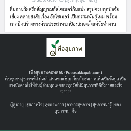
28/07/2026
ผู้สูงอายุ
,
สุขภาพน่ารู้
ลืมตามวัยหรือสัญญาณอัลไซเมอร์กันแน่? สรุปครบทุกปัจจัย
เสี่ยง คลายสงสัยเรื่อง อัลไซเมอร์ เป็นกรรมพันธุ์ไหม พร้อม
เทคนิคสร้างทางด่วนประสาทปกป้องสมองตั้งแต่วัยทำงาน
เพื่อสุขภาพดอทคอม (Pueasukkapab.com)
เว็บชุมชนสุขภาพที่ตั้งใจนำเสนอทุกแง่มุมเกี่ยวกับสุขภาพเพื่อเป็นข้อมูล เป็น
แรงบันดาลใจให้กับผู้อ่านทุกเพศและทุกวัยให้มีสุขภาพที่ดีทั้งกายและใจ
♡♡♡
ผู้สูงอายุ
|
สุขภาพใจ
|
สุขภาพกาย
|
อาหารสุขภาพ
|
สุขภาพน่ารู้
|
ของ
ฟิลเลอร์เพิ่มขนาด HA Filler คืออะไร ?
สุขภาพน่าซื้อ
ปลอดภัยหรือไม่ ? เหมาะกับใครบ้าง ?
09/06/2026
สุขภาพน่ารู้