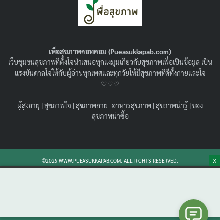
เพื่อสุขภาพดอทคอม (Pueasukkapab.com)
เว็บชุมชนสุขภาพที่ตั้งใจนำเสนอทุกแง่มุมเกี่ยวกับสุขภาพเพื่อเป็นข้อมูล เป็น
แรงบันดาลใจให้กับผู้อ่านทุกเพศและทุกวัยให้มีสุขภาพที่ดีทั้งกายและใจ
♡♡♡
อาหารผู้สูงอายุ ไม่มีฟัน อร่อย สารอาหารครบ
ผู้สูงอายุ
|
สุขภาพใจ
|
สุขภาพกาย
|
อาหารสุขภาพ
|
สุขภาพน่ารู้
|
ของ
ย่อยง่าย สุขภาพดีจากภายใน (ฉบับผู้ดูแลตัว
สุขภาพน่าซื้อ
จริง)
09/07/2026
ผู้สูงอายุ
คู่มือเตรียม อาหารผู้สูงอายุ ไม่มีฟัน พร้อมวัตถุดิบ และวิธีทำ
X
©2026 WWW.PUEASUKKAPAB.COM. ALL RIGHTS RESERVED.
ละเอียดครบ 5 หมู่ เสริมเกร็ดสุขภาพป้องกันการสำลัก และ
วิธีดูแลช่องปากวัยเก๋าที่ถูกต้อง