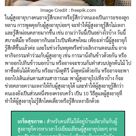
Image Credit : freepik.com
ในผู้สูงอายุบางคนอาจรู้สึกเหงาหรือรู้สึกว่าตนเองเป็นภาระของลูก
หลาน การพูดคุยกับผู้สูงอายุบ่อยๆ จะทำให้ผู้สูงอายุรู้สึกไม่เหงา
และรู้สึกผ่อนคลายมากขึ้น เช่น ถามว่าวันนี้เป็นอย่างไรบ้าง วันนี้
สบายดีมั้ย หรืออยากกินอะไรเป็นพิเศษไหม เพียงเท่านี้ผู้สูงอายุก็
รู้สึกดีขึ้นแล้วค่ะ และในช่วงวันหยุดหรือช่วงเลิกงานตอนเย็น อาจ
หากิจกรรมทำร่วมกับผู้สูงอายุ เช่น การมานั่งกินข้าวด้วยกัน หรือ
พาออกไปกินข้าวนอกบ้าน หรืออาจจะชวนกันทำสวนปลูกต้นไม้ ไป
หาซื้อต้นไม้ด้วยกัน หรือมานั่งดูทีวี นั่งดูหนังด้วยกัน หรืออาจจะพา
ออกไปเดินเล่นตามสวนสาธารณะ พาผู้สูงอายุไปเที่ยวบ้าง ก็จะ
ช่วยคลายความเหงาให้กับผู้สูงอายุได้ และทำให้ผู้สูงอายุรู้สึกว่า
ตนเองยังเป็นส่วนหนึ่งของครอบครัว เป็น 10 วิธีดูแลผู้สูงอายุที่
ทำให้ผู้สูงอายุไม่รู้สึกโดดเดี่ยวหรือรู้สึกเหงาอีกด้วย
เกร็ดสุขภาพ :
สำหรับคนที่ไม่ได้อยู่บ้านเดียวกันกับผู้
สูงอายุก็ควรหาเวลาไปเยี่ยมเยียนผู้สูงอายุบ่อยๆ อาจ