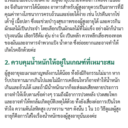
ลง จึงกินอาหารได้น้อยลง อาหารสำหรับผู้สูงอายุควรเป็นอาหารที่มี
คุณค่าทางโภชนาการครบถ้วนและย่อยได้ง่าย เช่น โปรตีนจากไข่
เต้าหู้ เนื้อปลา ซึ่งจะช่วยบำรุงสุขภาพของผู้สูงอายุได้ และควรกิน
ผักผลไม้เป็นประจำ โดยเลือกเป็นผักผลไม้ที่ไม่แข็ง อย่างผักก็นำมา
ปรุงจนนิ่ม เลือกวิธีต้ม ตุ๋น ย่าง นึ่ง เป็นหลัก ควรหลีกเลี่ยงของทอด
ของมันและอาหารจำพวกแป้ง น้ำตาล ซึ่งย่อยยากและอาจทำให้
เกิดโรคอีกด้วยค่ะ
2.
ควบคุมน้ำหนักให้อยู่ในเกณฑ์ที่เหมาะสม
ผู้สูงอายุจะเผาผลาญพลังงานได้น้อย ทั้งยังมีกิจกรรมไม่มาก หาก
รับประทานมากเกินไปและไม่มีการเคลื่อนไหวก็อาจทำให้น้ำหนัก
เกินและอ้วนได้ และถ้ามีน้ำหนักมากก็จะส่งผลเสียหลายประการ
อาจทำให้เจ็บตามข้อต่างๆ รวมถึงมีอาการปวดหลัง ปวดสะโพก
และอาจทำให้หกล้มเกิดอุบัติเหตุได้ด้วย ทั้งยังเสี่ยงต่อการเป็นโรค
หัวใจ ความดันโลหิตสูง เบาหวาน ฯลฯ ดังนั้น 1 ใน 10 วิธีดูแลผู้สูง
อายุก็คือการใส่ใจเรื่องน้ำหนักของผู้สูงอายุนั่นเองค่ะ