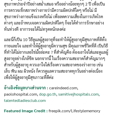
สุขภาพประจำปีอย่างสม่ำเสมอ หรืออย่างน้อยทุกๆ 2 ปี เพื่อเป็น
การตรวจเช็กสภาพร่างกายว่ามีความผิดปกติใดๆ หรือไม่ มี
สุขภาพร่างกายแข็งแรงหรือไม่ เพื่อลดความเสี่ยงในการเกิดโรค
ต่างๆ และถ้าพบเจอความผิดปกติใดๆ ก็จะได้ทำการรักษาอย่าง
ทันท่วงที อาการจะได้ไม่ทรุดหนักลงค่ะ
และนี่ก็เป็น 10 วิธีดูแลผู้สูงอายุที่จะทำให้ผู้สูงอายุมีสุขภาพที่ดีทั้ง
กายและใจ และทำให้ผู้สูงอายุมีความสุข มีคุณภาพชีวิตที่ดี เป็นวิธี
ที่ทำได้ไม่ยากเลยใช่มั้ยล่ะคะ ? ที่สำคัญคือ ต้องเอาใจใส่และดูแลผู้
สูงอายุอย่างใกล้ชิด นอกจากนี้ ในเรื่องความสะอาดก็สำคัญมากๆ
สำหรับผู้สูงอายุ ควรเอาใจใส่เรื่องความสะอาดของร่างกาย เช่น
เล็บ ฟัน ผม ผิวหนัง ก็ควรดูแลความสะอาดทุกวันอย่างต่อเนื่อง
เพื่อให้ผู้สูงอายุมีสุขภาวะที่ดีค่ะ
อ้างอิงข้อมูลบางส่วนจาก :
careindeed.com,
paolohospital.com,
dop.go.th
,
samitivejhospitals.com
,
talentedladiesclub.com
Featured Image Credit :
freepik.com/Lifestylememory