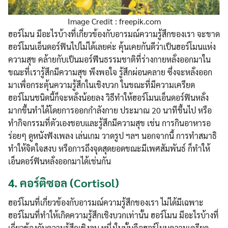
Image Credit : freepik.com
ฮอร์โมน มีอะไรบ้างที่เกี่ยวข้องกับอารมณ์ความรู้สึกของเรา จะขาด
ฮอร์โมนเอ็นดอร์ฟินไปไม่ได้เลยค่ะ คุ้นเคยกันดีว่าเป็นฮอร์โมนแห่ง
ความสุข คล้ายกับเป็นมอร์ฟีนธรรมชาติที่ร่างกายหลั่งออกมาใน
ขณะที่เรารู้สึกมีความสุข พึงพอใจ รู้สึกผ่อนคลาย ซึ่งจะหลั่งออก
มาเพื่อกระตุ้นความรู้สึกในเชิงบวก ในขณะที่มีความเครียด
ฮอร์โมนชนิดนี้ก็จะหลั่งน้อยลง วิธีทำให้ฮอร์โมนเอ็นดอร์ฟินหลั่ง
มากขึ้นทำได้โดยการออกกำลังกาย ประมาณ 20 นาทีขึ้นไป หรือ
ทำกิจกรรมที่ตัวเองชอบและรู้สึกมีความสุข เช่น การกินอาหารอ
ร่อยๆ ดูหนังฟังเพลง เล่นเกม วาดรูป ฯลฯ นอกจากนี้ การทำสมาธิ
ทำให้จิตใจสงบ หรือการถึงจุดสุดยอดขณะมีเพศสัมพันธ์ ก็ทำให้
เอ็นดอร์ฟินหลั่งออกมาได้เช่นกัน
4.
คอร์ติซอล (Cortisol)
ฮอร์โมนที่เกี่ยวข้องกับอารมณ์ความรู้สึกของเรา ไม่ได้มีเฉพาะ
ฮอร์โมนที่ทำให้เกิดความรู้สึกเชิงบวกเท่านั้น ฮอร์โมน มีอะไรบ้างที่
เกี่ยวข้องกับความรู้สึกเชิงลบ หนึ่งในนั้นคือฮอร์โมนความเครียด