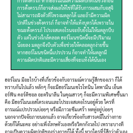
การตั้งครรภ์ หากฮอร์โมนมีความผิดปกติในช่วงก่อน
การตั้งครรภ์ก็อาจส่งผลให้ไข่ที่ได้รับการผสมกับอสุจิ
ไม่สามารถฝังตัวที่โพรงมดลูกได้ และถ้ามีความผิด
ปกติในช่วงตั้งครรภ์ ก็อาจทำให้แท้งบุตรได้เพราะใน
ขณะตั้งครรภ์ โปรเจสเตอโรนจะยับยั้งไม่ให้มดลูกบีบ
ตัว แต่ในช่วงใกล้คลอด ฮอร์โมนชนิดนี้จะมีปริมาณ
น้อยลง มดลูกจึงบีบตัวเพื่อช่วยให้คลอดลูกง่ายขึ้น
หากฮอร์โมนชนิดนี้แปรปรวน ก็อาจทำให้มดลูกมี
ความผิดปกติและมีความเสี่ยงที่จะแท้งได้นั่นเอง
ฮอร์โมน มีอะไรบ้างที่เกี่ยวข้องกับอารมณ์ความรู้สึกของเรา ก็ได้
ทราบกันไปแล้ว หลักๆ ก็จะมีฮอร์โมนเซโรโทนิน โดพามีน เอ็นด
อร์ฟิน คอร์ติซอล อะดรินาลีน ในคุณสาวๆ ก็จะมีความพิเศษขึ้นมา
คือ มีฮอร์โมนเอสโตรเจนและโประเจสเตอโรนอยู่ด้วย ใครที่
อารมณ์แปรปรวนบ่อยๆ หรือมีภาวะซึมเศร้า หดหู่อยู่บ่อยๆ
นอกจากปัจจัยภายนอกแล้ว อาจเกี่ยวข้องกับสารเคมีในร่างกาย
ด้วยก็ได้นะคะ อย่างเพิ่งโทษตัวเองหรือวิตกกังวลไป เพราะบางที
อาจเป็นความผิดปกติของร่างกายก็ได้ ทั้งนี้ หากใครที่รู้สึกว่าตัวเอง