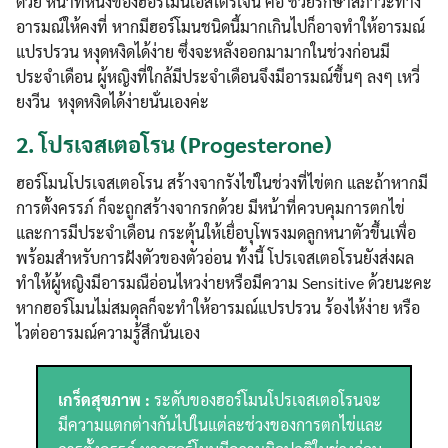
ด้วย หน้าที่หนึ่งของฮอร์โมนเอสโตรเจน คือ ช่วยรักษาสภาวะทาง
อารมณ์ให้คงที่ หากมีฮอร์โมนชนิดนี้มากเกินไปก็อาจทำให้อารมณ์
Search
Search
แปรปรวน หงุดหงิดได้ง่าย ซึ่งจะหลั่งออกมามากในช่วงก่อนมี
for:
ประจำเดือน ผู้หญิงที่ใกล้มีประจำเดือนจึงมีอารมณ์ขึ้นๆ ลงๆ เหวี่
ยงวีน หงุดหงิดได้ง่ายนั่นเองค่ะ
2.
โปรเจสเตอโรน (Progesterone)
ฮอร์โมนโปรเจสเตอโรน สร้างจากรังไข่ในช่วงที่ไข่ตก และถ้าหากมี
การตั้งครรภ์ ก็จะถูกสร้างจากรกด้วย มีหน้าที่ควบคุมการตกไข่
และการมีประจำเดือน กระตุ้นให้เยื่อบุโพรงมดลูกหนาตัวขึ้นเพื่อ
พร้อมสำหรับการฝังตัวของตัวอ่อน ทั้งนี้ โปรเจสเตอโรนยังส่งผล
ทำให้ผู้หญิงมีอารมณือ่อนไหวง่ายหรือมีความ Sensitive ด้วยนะคะ
หากฮอร์โมนไม่สมดุลก็จะทำให้อารมณ์แปรปรวน ร้องไห้ง่าย หรือ
ไวต่ออารมณ์ความรู้สึกนั่นเอง
เกร็ดสุขภาพ :
ระดับของฮอร์โมนโปรเจสเตอโรนจะ
มีความแตกต่างกันไปในแต่ละช่วงของการตกไข่และ