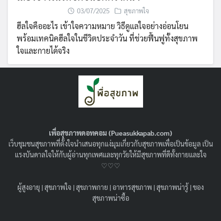
03/07/2025
สุขภาพใจ
ฮีลใจคืออะไร เข้าใจความหมาย วิธีดูแลใจอย่างอ่อนโยน
พร้อมเทคนิคฮีลใจในชีวิตประจำวัน ที่ช่วยฟื้นฟูทั้งสุขภาพ
ใจและกายได้จริง
เพื่อสุขภาพดอทคอม (Pueasukkapab.com)
เว็บชุมชนสุขภาพที่ตั้งใจนำเสนอทุกแง่มุมเกี่ยวกับสุขภาพเพื่อเป็นข้อมูล เป็น
แรงบันดาลใจให้กับผู้อ่านทุกเพศและทุกวัยให้มีสุขภาพที่ดีทั้งกายและใจ
♡♡♡
ผู้สูงอายุ
|
สุขภาพใจ
|
สุขภาพกาย
|
อาหารสุขภาพ
|
สุขภาพน่ารู้
|
ของ
การรักษาศีล 5 ต้องทำยังไงบ้าง ? ศีล 5 ข้อมี
สุขภาพน่าซื้อ
อะไรบ้าง ? มีแล้วชีวิตจะดีได้ยังไง ?!