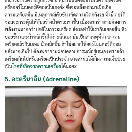
หรือฮอร์โมนคอร์ติซอลนั่นเองค่ะ ซึ่งจะหลั่งออกมาเมื่อเกิด
ความเครียดขึ้น มีเหตุการณ์คับขัน เกิดความวิตกกังวล ทั้งนี้ คอร์ติ
ซอลจะกระตุ้นให้ตับสร้างน้ำตาลมากขึ้น เนื่องจากร่างกายต้องการ
พลังงานมากกว่าปกติในภาวะเครียด ส่งผลทำให้เรากินเยอะขึ้น หิว
บ่อยขึ้น และน้ำหนักขึ้นได้ง่ายนั่นเอง นั่นเป็นสาเหตุที่ว่า บางคน
เครียดแล้วกินเยอะ น้ำหนักขึ้น ถ้าไม่อยากให้ฮอร์โมนคอร์ติซอล
หลั่งมากเกินไป ต้องพยายามผ่อนคลายอารมณ์อยู่เสมอ เพราะถ้า
เครียดเกินไปหรือเครียดเป็นประจำ อาจส่งผลให้เกิดความเจ็บป่วย
เป็น
โรคที่เกิดจากความเครียด
ได้นะคะ
5.
อะดรีนาลีน (Adrenaline)