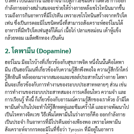
ปวดหัว เป็นไมเกรน และอาจนำไปสู่ภาวะซึมเศร้าได้ด้วย การออก
กำลังกายอย่างสม่ำเสมอจะช่วยให้ร่างกายหลั่งเซโรโทนินมากขึ้น
รวมถึงการกินอาหารที่มีโปรตีน เพราะเซโรโทนินสร้างจากทริปโต
เฟน ซึ่งเป็นกรดอะมิโนชนิดหนึ่งที่สามารถสังเคราะห์ฮอร์โมนได้
อาหารที่มีทริปโตเฟนสูงก็ได้แก่ เนื้อไก่ ปลาแซลม่อน เต้าหู้แข็ง
กล้วยหอม เมล็ดฟักทอง เป็นต้น
2.
โดพามีน (Dopamine)
ฮอร์โมน มีอะไรบ้างที่เกี่ยวข้องกับสุขภาพจิต หนึ่งในนั้นคือโดพา
มีน เป็นฮอร์โมนที่เกี่ยวข้องกับความรู้สึกพึงพอใจ ความรู้สึกรักใคร่
รู้สึกยินดี หลั่งออกมาจากสมองและเซลล์ประสาทในร่างกาย โดพา
มีนจะเกี่ยวข้องกับการทำงานของระบบประสาทหลายๆ ส่วน เช่น
การทำงานของระบบประสาทสมอง การเคลื่อนไหว ความจำ และ
การเรียนรู้ ทั้งนี้ ก็เกี่ยวข้องกับอารมณ์ความรู้สึกของเราด้วย ถ้ามีโด
พามีนต่ำเกินไปจะทำให้รู้สึกหดหู่และซึมเศร้าได้ และอาจพัฒนาไป
เป็นโรคทางจิตเวช วิธีเพิ่มโดพามีนในร่างกายก็คือ ออกกำลังกาย
เป็นประจำ กินอาหารที่มีโปรตีนอย่างเพียงพอ เพราะโดพามีน
สังเคราะห์จากกรดอะมิโนที่ชื่อว่า Tyrosin ที่มีอยู่ในอาหาร